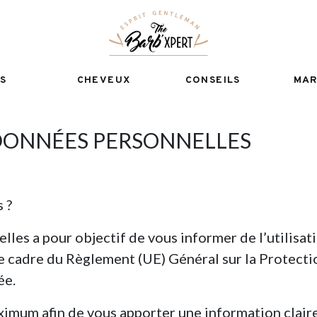
S
CHEVEUX
CONSEILS
MA
RE & PÉDICURE
COIFFER & STYLISER
SES CORPS
SOINS DES CHEVEUX
DONNÉES PERSONNELLES
ACCESSOIRES DE COUPE
 ?
es a pour objectif de vous informer de l’utilisat
 le cadre du Règlement (UE) Général sur la Protect
ée.
ximum afin de vous apporter une information clair