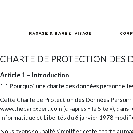
RASAGE & BARBE
VISAGE
CORP
RASAGE
SOINS VISAGE
MANUCU
BARBE
ACCESSOIRES
TONDEU
CHARTE DE PROTECTION DES 
FINITIONS
Article 1 – Introduction
1.1 Pourquoi une charte des données personnelles
Cette Charte de Protection des Données Personnell
www.thebarbxpert.com (ci-après « le Site »), dans
Informatique et Libertés du 6 janvier 1978 modifi
Nous avons souhaité simplifier cette charte au ma