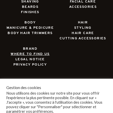
SHAVING
FACIAL CARE
BEARDS
ACCESSORIES
FINISHES
BODY
HAIR
MANICURE & PEDICURE
STYLING
BODY HAIR TRIMMERS
HAIR CARE
CUTTING ACCESSORIES
BRAND
WHERE TO FIND US
LEGAL NOTICE
PRIVACY POLICY
Gestion des cookies
Nous utilisons des cookies sur notre site pour vous offrir
l'expérience la plus pertinente possible. En cliquant sur «
J'accepte », vous consentez à l'utilisation des cookies. Vous
BECOME A CLUB MEMBER :
pouvez cliquer sur "Personnaliser" pour sélectionner et
paramétrer vos préférences.